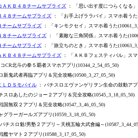
コＡＫＢ４８チームサプライズ
： 「思い出す度につらくなる」スマホ着
Ｂ４８チームサプライズ
： 「お手上げララバイ」スマホ着うた(10060
８チームサプライズ
： 「キンモクセイ」スマホ着うた(10061_3_26
４８チームサプライズ
： 「素敵な三角関係」スマホ着うた(10062_3
８チームサプライズ
： 「旅立ちのとき」スマホ着うた(10063_3_26
ＡＫＢ４８チームサプライズ
： 「ＡＫＢフェスティバル」スマホ着うた(
CR北斗の拳５覇者スマホアプリ(10344_2_54_05_50)
新鬼武者再臨アプリ＆完全攻略(10500_3_27_05_50)
ＥＬＤＳモバイル
： パチスロエヴァンゲリヲン生命の鼓動アプリ(1054
チスロあしたのジョー２アプリ＆完全攻略(10545_3_18_05_50)
国無双２アプリ＆完全攻略(10547_3_46_05_50)
ラーガールズアプリ(10559_3_18_05_50)
パチスロ魁!男塾２アプリ～天桃五輪大武會編～(10587_3_44_05_
ヤマト２アプリ(10588_3_17_05_50)