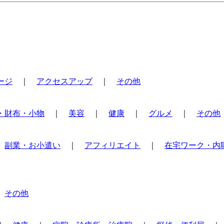
ージ
｜
アクセスアップ
｜
その他
・財布・小物
｜
美容
｜
健康
｜
グルメ
｜
その他
｜
副業・お小遣い
｜
アフィリエイト
｜
在宅ワーク・内
｜
その他