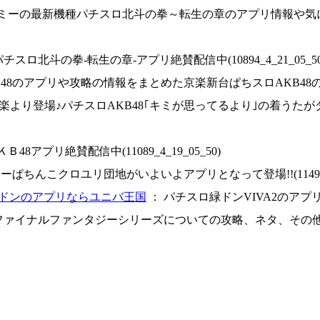
サミーの最新機種パチスロ北斗の拳～転生の章のアプリ情報や気
パチスロ北斗の拳-転生の章-アプリ絶賛配信中(10894_4_21_05_50
48のアプリや攻略の情報をまとめた京楽新台ぱちスロAKB48の案内処です
京楽より登場♪パチスロAKB48｢キミが思ってるより｣の着う
48アプリ絶賛配信中(11089_4_19_05_50)
ぱちんこクロユリ団地がいよいよアプリとなって登場!!(11495_2_3
ロ緑ドンのアプリならユニバ王国
： パチスロ緑ドンVIVA2のアプリや攻
ファイナルファンタジーシリーズについての攻略、ネタ、その