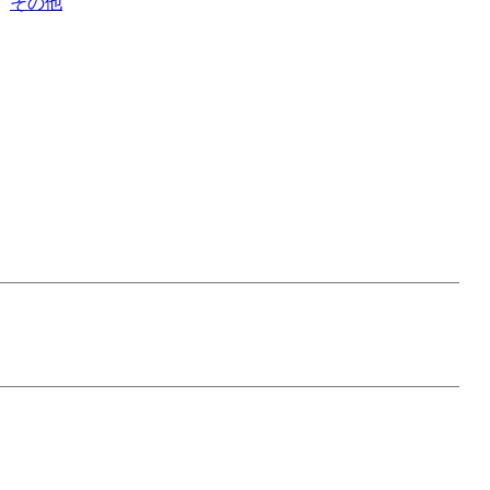
｜
その他