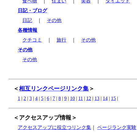
食べ物
｜
住まい
｜
美容
｜
ダイエット
日記・ブログ
日記
｜
その他
各種情報
クチコミ
｜
旅行
｜
その他
その他
その他
＜
相互リンクページリンク集
＞
1
|
2
|
3
|
4
|
5
|
6
|
7
|
8
|
9
|
10
|
11
|
12
|
13
|
14
|
15
|
＜アクセスアップ情報＞
アクセスアップに役立つリンク集
｜
ページランク実験