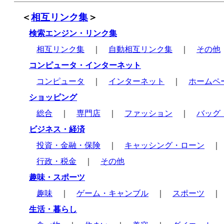
＜
相互リンク集
＞
検索エンジン・リンク集
相互リンク集
｜
自動相互リンク集
｜
その他
コンピュータ・インターネット
コンピュータ
｜
インターネット
｜
ホームペ
ショッピング
総合
｜
専門店
｜
ファッション
｜
バッグ
ビジネス・経済
投資・金融・保険
｜
キャッシング・ローン
行政・税金
｜
その他
趣味・スポーツ
趣味
｜
ゲーム・キャンブル
｜
スポーツ
生活・暮らし