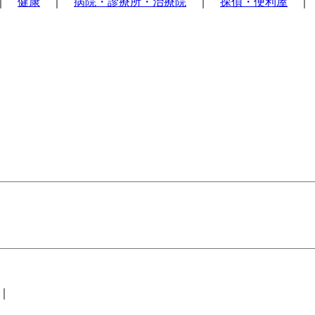
｜
健康
｜
病院・診療所・治療院
｜
探偵・便利屋
｜